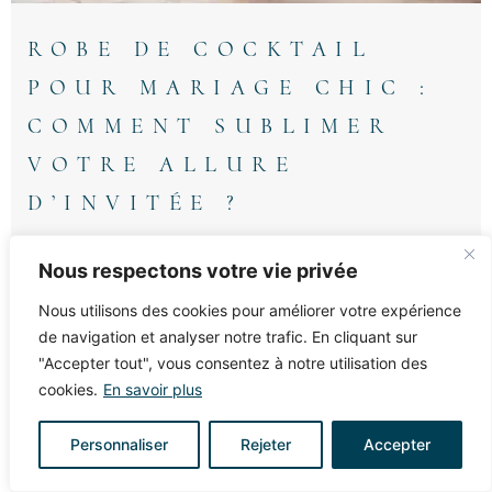
ROBE DE COCKTAIL
POUR MARIAGE CHIC :
COMMENT SUBLIMER
VOTRE ALLURE
D’INVITÉE ?
Sublimez votre allure d'invitée avec la robe de
Nous respectons votre vie privée
cocktail parfaite...
Nous utilisons des cookies pour améliorer votre expérience
de navigation et analyser notre trafic. En cliquant sur
"Accepter tout", vous consentez à notre utilisation des
WEDDING PLANNER
cookies.
En savoir plus
TOULOUSE : TROUVER
Personnaliser
Rejeter
Accepter
LE PROFESSIONNEL
PARFAIT POUR VOTRE