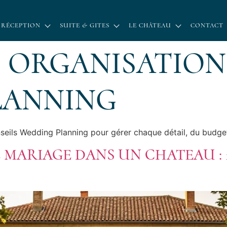
 RÉCEPTION
SUITE & GITES
LE CHÂTEAU
CONTACT
:
ORGANISATION
LANNING
nseils Wedding Planning pour gérer chaque détail, du budget
 MARIAGE DANS UN CHATEAU : 1